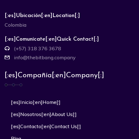
[:es]Ubicación[:en]Location[:]
Colombia
[:es]Comunícate[:en]Quick Contact[:]
(+57) 318 376 3678
info@thebitbang.company
[:es]Compañía[:en]Company[:]
[:es]Inicio[:en]Home[:]
[:es]Nosotros[:en]About Us[:]
[:es]Contacto[:en]Contact Us[:]
Blog