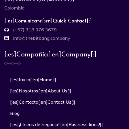
Colombia
[:es]Comunícate[:en]Quick Contact[:]
(+57) 318 376 3678
info@thebitbang.company
[:es]Compañía[:en]Company[:]
[:es]Inicio[:en]Home[:]
[:es]Nosotros[:en]About Us[:]
[:es]Contacto[:en]Contact Us[:]
Blog
[:es]¡Líneas de negocio![:en]Business lines![:]