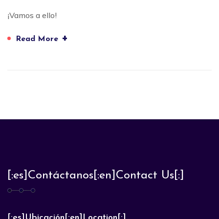
¡Vamos a ello!
+
Read More
[:es]Contáctanos[:en]Contact Us[:]
[:es]Ubicación[:en]Location[:]