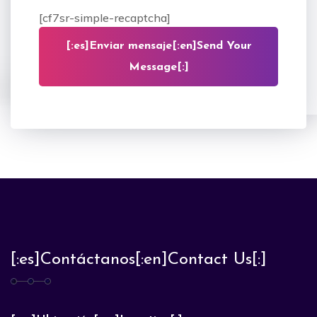
[cf7sr-simple-recaptcha]
[:es]Enviar mensaje[:en]Send Your
Message[:]
[:es]Contáctanos[:en]Contact Us[:]