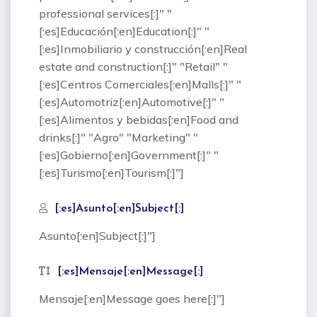
professional services[:]" "
[:es]Educación[:en]Education[:]" "
[:es]Inmobiliario y construcción[:en]Real
estate and construction[:]" "Retail" "
[:es]Centros Comerciales[:en]Malls[:]" "
[:es]Automotriz[:en]Automotive[:]" "
[:es]Alimentos y bebidas[:en]Food and
drinks[:]" "Agro" "Marketing" "
[:es]Gobierno[:en]Government[:]" "
[:es]Turismo[:en]Tourism[:]"]
[:es]Asunto[:en]Subject[:]
Asunto[:en]Subject[:]"]
[:es]Mensaje[:en]Message[:]
Mensaje[:en]Message goes here[:]"]