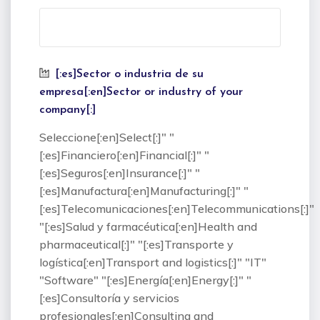
[:es]Sector o industria de su
empresa[:en]Sector or industry of your
company[:]
Seleccione[:en]Select[:]" "
[:es]Financiero[:en]Financial[:]" "
[:es]Seguros[:en]Insurance[:]" "
[:es]Manufactura[:en]Manufacturing[:]" "
[:es]Telecomunicaciones[:en]Telecommunications[:]"
"[:es]Salud y farmacéutica[:en]Health and
pharmaceutical[:]" "[:es]Transporte y
logística[:en]Transport and logistics[:]" "IT"
"Software" "[:es]Energía[:en]Energy[:]" "
[:es]Consultoría y servicios
profesionales[:en]Consulting and