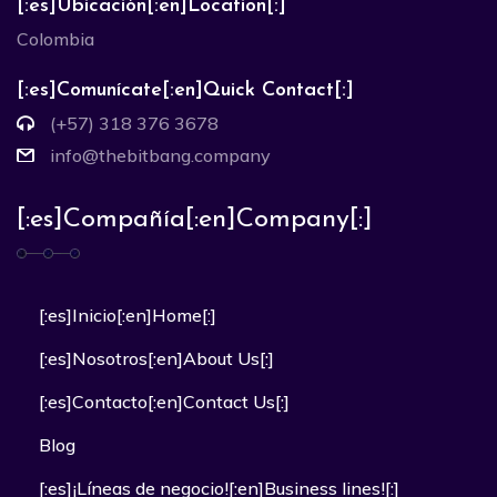
[:es]Ubicación[:en]Location[:]
Colombia
[:es]Comunícate[:en]Quick Contact[:]
(+57) 318 376 3678
info@thebitbang.company
[:es]Compañía[:en]Company[:]
[:es]Inicio[:en]Home[:]
[:es]Nosotros[:en]About Us[:]
[:es]Contacto[:en]Contact Us[:]
Blog
[:es]¡Líneas de negocio![:en]Business lines![:]