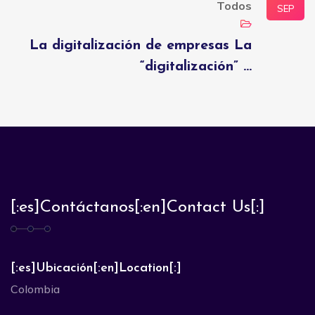
Todos
SEP
La digitalización de empresas La
“digitalización” ...
[:es]Contáctanos[:en]Contact Us[:]
[:es]Ubicación[:en]Location[:]
Colombia