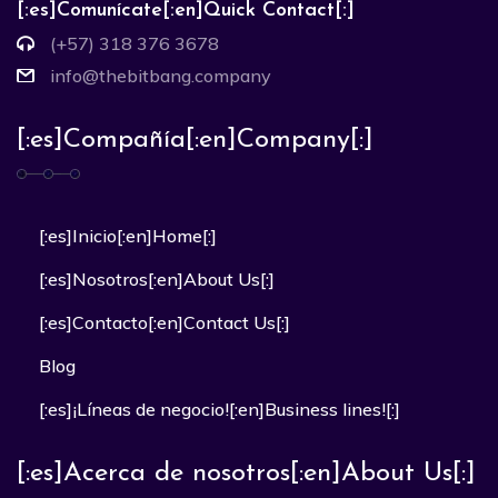
[:es]Comunícate[:en]Quick Contact[:]
(+57) 318 376 3678
info@thebitbang.company
[:es]Compañía[:en]Company[:]
[:es]Inicio[:en]Home[:]
[:es]Nosotros[:en]About Us[:]
[:es]Contacto[:en]Contact Us[:]
Blog
[:es]¡Líneas de negocio![:en]Business lines![:]
[:es]Acerca de nosotros[:en]About Us[:]