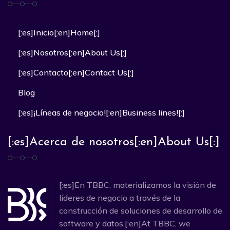
[:es]Inicio[:en]Home[:]
[:es]Nosotros[:en]About Us[:]
[:es]Contacto[:en]Contact Us[:]
Blog
[:es]¡Líneas de negocio![:en]Business lines![:]
[:es]Acerca de nosotros[:en]About Us[:]
[:es]En TBBC, materializamos la visión de
líderes de negocio a través de la
construcción de soluciones de desarrollo de
software y datos.[:en]At TBBC, we