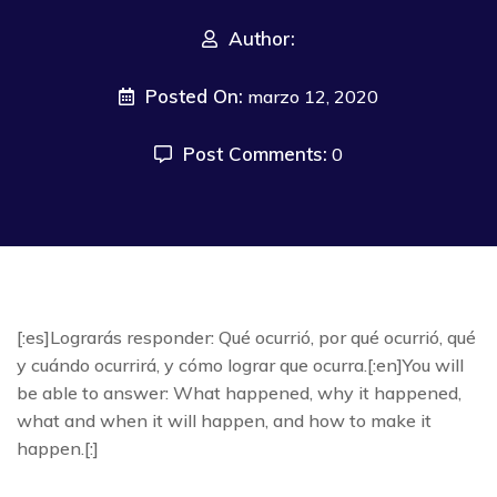
Author:
Posted On:
marzo 12, 2020
Post Comments:
0
[:es]Lograrás responder: Qué ocurrió, por qué ocurrió, qué
y cuándo ocurrirá, y cómo lograr que ocurra.[:en]You will
be able to answer: What happened, why it happened,
what and when it will happen, and how to make it
happen.[:]