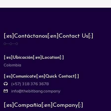
[:es]Contáctanos[:en]Contact Us[:]
[:es]Ubicación[:en]Location[:]
Colombia
[:es]Comunícate[:en]Quick Contact[:]
(+57) 318 376 3678
info@thebitbang.company
[:es]Compañía[:en]Company[:]