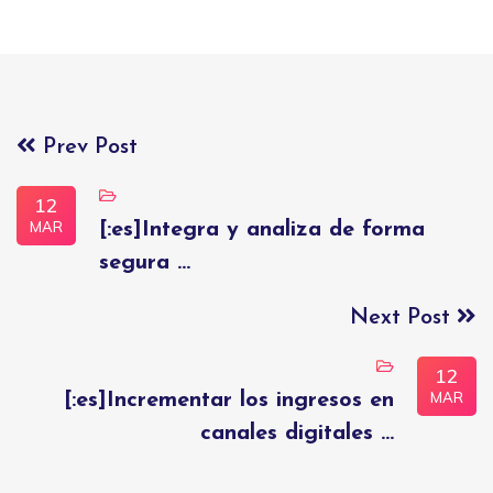
Prev Post
12
MAR
[:es]Integra y analiza de forma
segura ...
Next Post
12
MAR
[:es]Incrementar los ingresos en
canales digitales ...